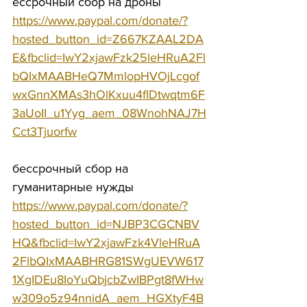
ессрочный сбор на дроны 
https://www.paypal.com/donate/?
hosted_button_id=Z667KZAAL2DA
E&fbclid=IwY2xjawFzk25leHRuA2Fl
bQIxMAABHeQ7MmlopHVOjLcgof
wxGnnXMAs3hOlKxuu4fIDtwqtm6F
3aUoII_u1Yyg_aem_08WnohNAJ7H
Cct3Tjuorfw
бессрочный сбор на 
гуманитарные нужды 
https://www.paypal.com/donate/?
hosted_button_id=NJBP3CGCNBV
HQ&fbclid=IwY2xjawFzk4VleHRuA
2FlbQIxMAABHRG81SWgUEVW617
1XgIDEu8IoYuQbjcbZwIBPgt8fWHw
w309o5z94nnidA_aem_HGXtyF4B