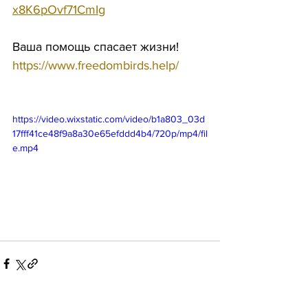
x8K6pOvf71CmIg
Ваша помощь спасает жизни!
https://www.freedombirds.help/
https://video.wixstatic.com/video/b1a803_03d
17fff41ce48f9a8a30e65efddd4b4/720p/mp4/fil
e.mp4