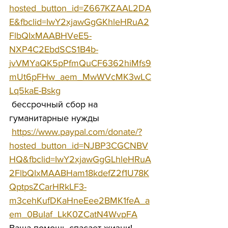
hosted_button_id=Z667KZAAL2DA
E&fbclid=IwY2xjawGgGKhleHRuA2
FlbQIxMAABHVeE5-
NXP4C2EbdSCS1B4b-
jvVMYaQK5pPfmQuCF6362hiMfs9
mUt6pFHw_aem_MwWVcMK3wLC
Lq5kaE-Bskg
 бессрочный сбор на 
гуманитарные нужды 
https://www.paypal.com/donate/?
hosted_button_id=NJBP3CGCNBV
HQ&fbclid=IwY2xjawGgGLhleHRuA
2FlbQIxMAABHam18kdefZ2f1U78K
QptpsZCarHRkLF3-
m3cehKufDKaHneEee2BMK1feA_a
em_0BuIaf_LkK0ZCatN4WvpFA