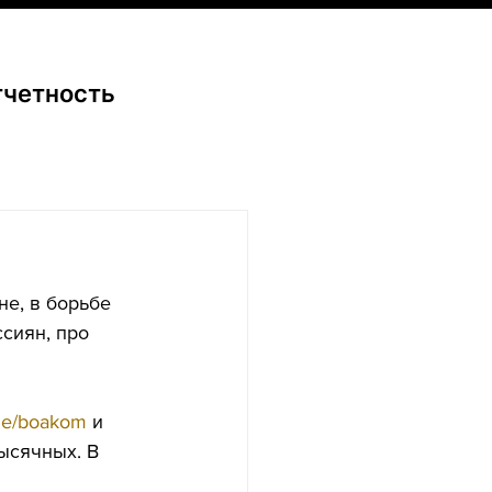
тчетность
не, в борьбе 
сиян, про 
.me/boakom
 и 
ысячных. В 