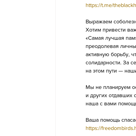
https://t.me/theblack
Выражаем соболезн
Хотим привести важ
«Самая лучшая памя
преодолевая личны
активную борьбу, ч
солидарности. За с
на этом пути — наш
Мы не планируем ос
и других отдавших 
наша с вами помощь
Ваша помощь спаса
https://freedombirds.