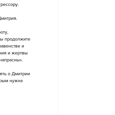
грессору.
митрия. 
оту, 
вы продолжите 
равенстве и 
ния и жертвы 
напрасны».
ять о Дмитрии 
орым нужна 