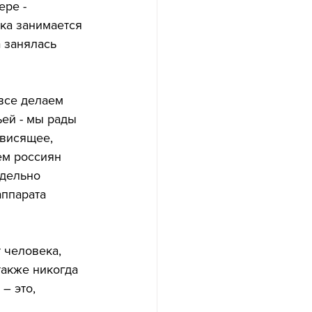
ере - 
нка занимается 
 занялась 
все делаем 
ей - мы рады 
ависящее, 
м россиян 
едельно 
ппарата 
 человека, 
акже никогда 
– это, 