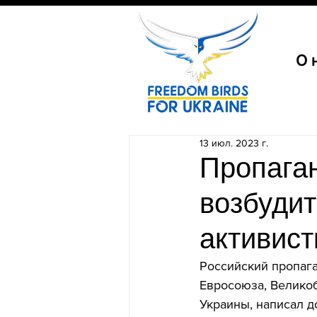
О 
13 июл. 2023 г.
Пропаган
возбудит
активист
Российский пропага
Евросоюза, Великоб
Украины, написал д