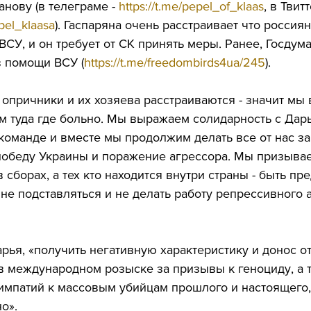
нову (в телеграме - 
https://t.me/pepel_of_klaas
, в Твитт
epel_klaasa
). Гаспаряна очень расстраивает что россия
СУ, и он требует от СК принять меры. Ранее, Госдума
в помощи ВСУ (
https://t.me/freedombirds4ua/245
).
 опричники и их хозяева расстраиваются - значит мы 
м туда где больно. Мы выражаем солидарность с Дарь
 команде и вместе мы продолжим делать все от нас з
победу Украины и поражение агрессора. Мы призывае
 сборах, а тех кто находится внутри страны - быть пр
не подставляться и не делать работу репрессивного а
рья, «получить негативную характеристику и донос от
в международном розыске за призывы к геноциду, а т
импатий к массовым убийцам прошлого и настоящего, 
о».