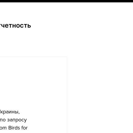
тчетность
краины, 
по запросу 
m Birds for 