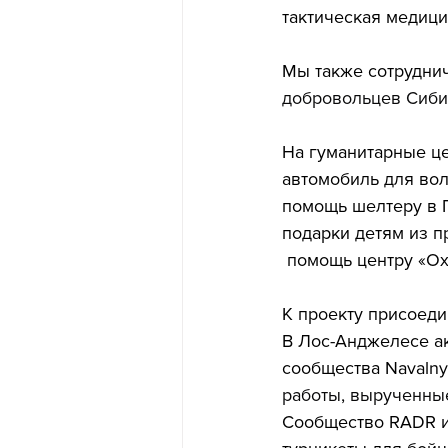
тактическая медици
Мы также сотруднич
добровольцев Сибир
На гуманитарные це
автомобиль для во
помощь шелтеру в 
подарки детям из п
 помощь центру «Ох
К проекту присоед
В Лос-Анджелесе ак
сообщества Navalny
работы, вырученны
Сообщество RADR из