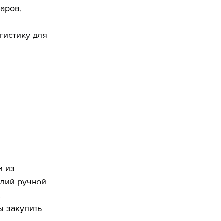
аров.
гистику для 
 из 
лий ручной 
.
 закупить 