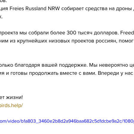
ов.
ия Freies Russland NRW собирает средства на дроны 
.
проекта мы собрали более 300 тысяч долларов. Freedo
дним из крупнейших низовых проектов россиян, помо
только благодаря вашей поддержке. Мы невероятно ц
я и готовы продолжать вместе с вами. Впереди у нас
ет жизни!
irds.help/
ic.com/video/b1a803_3460e2b8d2a946baa682c5d1dcbe9a2c/1080