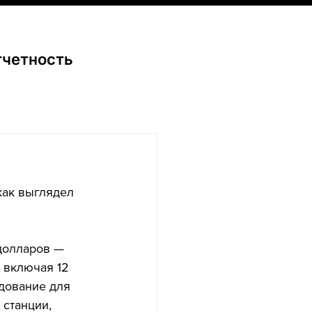
тчетность
как выглядел 
долларов — 
 включая 12 
дование для 
 станции, 