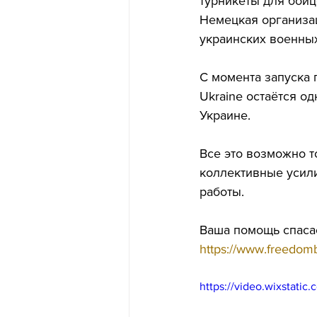
турникеты для бойц
Немецкая организац
украинских военных
С момента запуска 
Ukraine остаётся о
Украине.
Все это возможно 
коллективные усили
работы.
Ваша помощь спаса
https://www.freedomb
https://video.wixstat