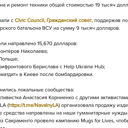
на 
и ремонт техники общей стоимостью 19 тысяч долл
али с 
Civic Council, Гражданский совет
, поддержав ло
ского батальона ВСУ на сумму 9 тысяч долларов.
ли направлено 15,670 долларов:
лонтёров Николаева;
Польше;
рифронтового Берислава с Help Ukraine Hub;
матдит» в Киеве после бомбардировки.
инились локальные сообщества:
тивистка Анастасия Корниенко с другими активистами
LA (
https://t.me/NavalnyLA
) организовала продажу изде
е средства направлены на наши гуманитарные нужды
 Сакраменто провело кампанию Mugs for Lives, чтобы