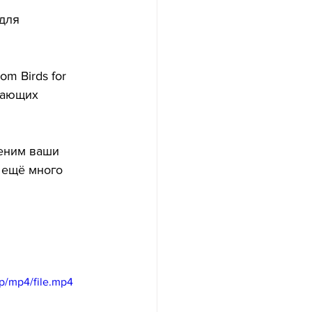
для 
m Birds for 
гающих 
еним ваши 
 ещё много 
p/mp4/file.mp4