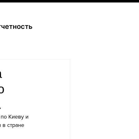
тчетность
а
о
.
по Киеву и 
в стране 