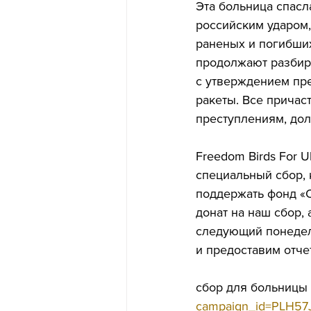
Эта больница спасл
российским ударом,
раненых и погибших
продолжают разбира
с утверждением през
ракеты. Все причас
преступлениям, дол
Freedom Birds For 
специальный сбор, 
поддержать фонд «О
донат на наш сбор,
следующий понедел
и предоставим отче
сбор для больницы 
campaign_id=PLH5