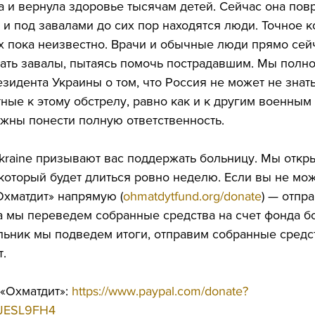
а и вернула здоровье тысячам детей. Сейчас она пов
 и под завалами до сих пор находятся люди. Точное к
 пока неизвестно. Врачи и обычные люди прямо сей
ть завалы, пытаясь помочь пострадавшим. Мы полно
идента Украины о том, что Россия не может не знать,
тные к этому обстрелу, равно как и к другим военным 
жны понести полную ответственность.
Ukraine призывают вас поддержать больницу. Мы откр
который будет длиться ровно неделю. Если вы не мож
хматдит» напрямую (
ohmatdytfund.org/donate
) — отпр
 а мы переведем собранные средства на счет фонда б
ьник мы подведем итоги, отправим собранные средс
т.
«Охматдит»: 
https://www.paypal.com/donate?
7JESL9FH4