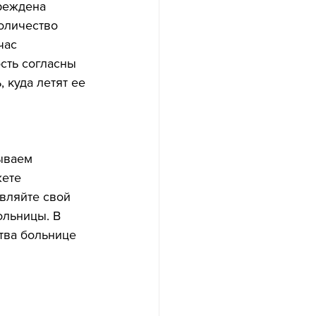
реждена 
оличество 
час 
сть согласны 
 куда летят ее 
ываем 
ете 
авляйте свой 
ольницы. В 
тва больнице 