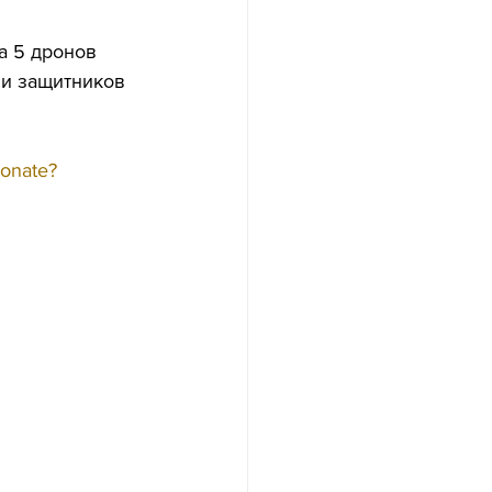
а 5 дронов 
ни защитников 
donate?