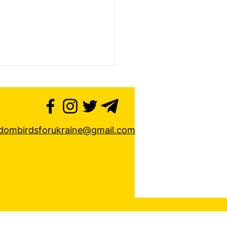
edombirdsforukraine@gmail.com
 для бойцов 37-й
ады заказан и
авлен в Украину