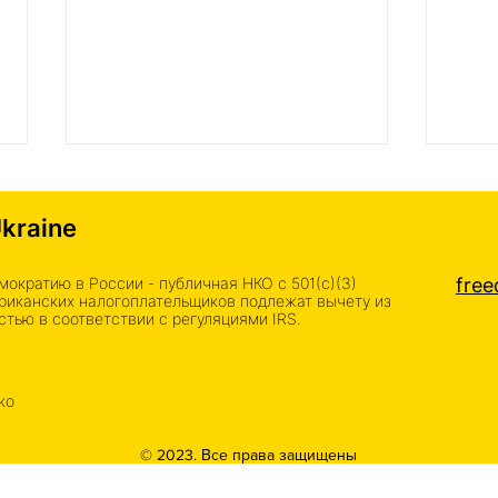
Ukraine
ократию в России - публичная НКО с 501(c)(3)
fre
риканских налогоплательщиков подлежат вычету из
тью в соответствии с регуляциями IRS.
Грамота от мэра Николаева
Дрон
— наша общая заслуга
бриг
ко
отпр
© 2023. Все права защищены