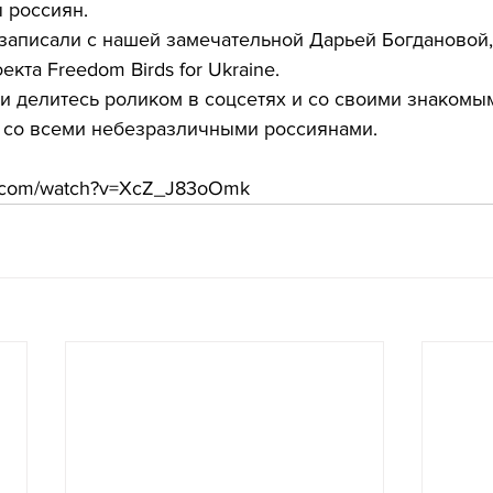
 россиян.
записали с нашей замечательной Дарьей Богдановой,
кта Freedom Birds for Ukraine.
 и делитесь роликом в соцсетях и со своими знакомы
ы со всеми небезразличными россиянами.
e.com/watch?v=XcZ_J83oOmk