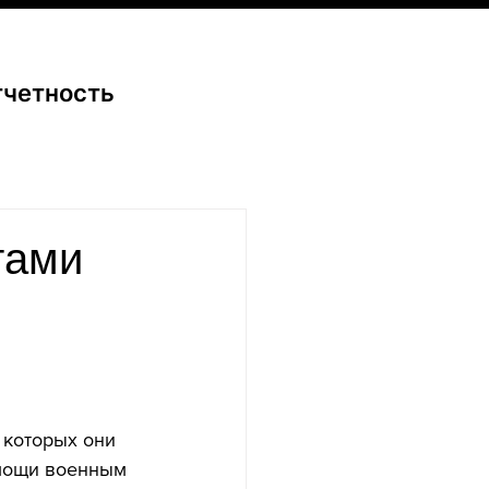
тчетность
тами
 которых они 
омощи военным 