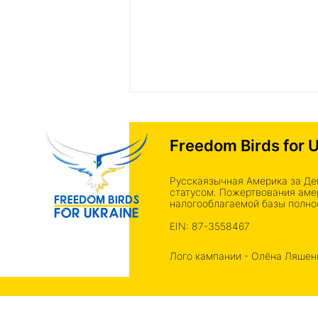
Freedom Birds for 
Русскаязычная Америка за Дем
статусом. Пожертвования аме
налогооблагаемой базы полнос
EIN: 87-3558467
Mavic 3T на месте — фото
от бойцов 23-й бригады
Лого кампании - Олёна Ляшен