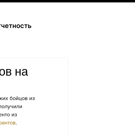
тчетность
ов на
ких бойцов из 
получили 
нто из 
грантов
. 