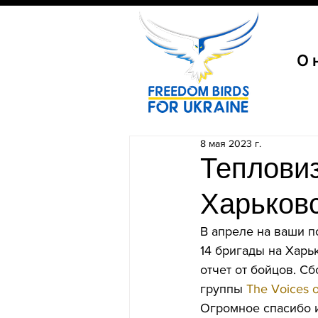
О 
8 мая 2023 г.
Тепловиз
Харьков
В апреле на ваши п
14 бригады на Харь
отчет от бойцов. С
группы 
The Voices 
Oгромное спасибо 