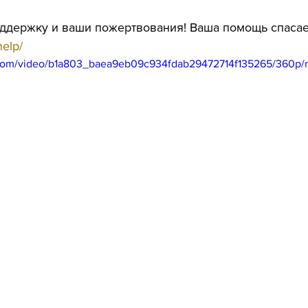
оддержку и ваши пожертвования! Ваша помощь спасае
help/
ic.com/video/b1a803_baea9eb09c934fdab29472714f135265/360p/