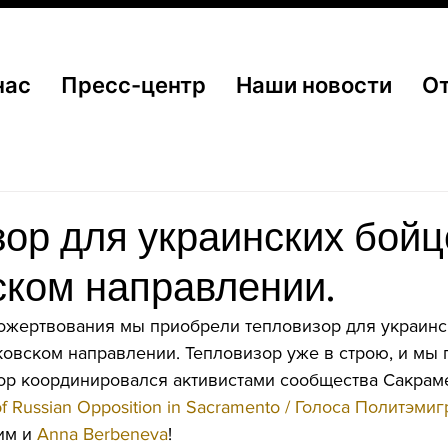
нас
Пресс-центр
Наши новости
О
ор для украинских бойц
ском направлении.
ожертвования мы приобрели тепловизор для украинс
ковском направлении. Тепловизор уже в строю, и мы 
бор координировался активистами сообщества Сакраме
of Russian Opposition in Sacramento / Голоса Политэми
им и 
Anna Berbeneva
!