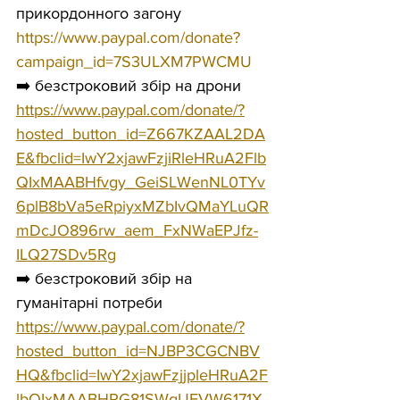
прикордонного загону 
https://www.paypal.com/donate?
campaign_id=7S3ULXM7PWCMU
➡️ безстроковий збір на дрони 
https://www.paypal.com/donate/?
hosted_button_id=Z667KZAAL2DA
E&fbclid=IwY2xjawFzjiRleHRuA2Flb
QIxMAABHfvgy_GeiSLWenNL0TYv
6plB8bVa5eRpiyxMZbIvQMaYLuQR
mDcJO896rw_aem_FxNWaEPJfz-
ILQ27SDv5Rg
➡️ безстроковий збір на 
гуманітарні потреби 
https://www.paypal.com/donate/?
hosted_button_id=NJBP3CGCNBV
HQ&fbclid=IwY2xjawFzjjpleHRuA2F
lbQIxMAABHRG81SWgUEVW6171X