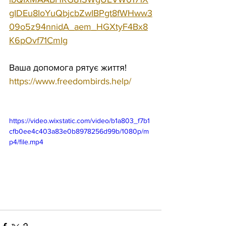
gIDEu8IoYuQbjcbZwIBPgt8fWHww3
09o5z94nnidA_aem_HGXtyF4Bx8
K6pOvf71CmIg
Ваша допомога рятує життя! 
https://www.freedombirds.help/
https://video.wixstatic.com/video/b1a803_f7b1
cfb0ee4c403a83e0b8978256d99b/1080p/m
p4/file.mp4