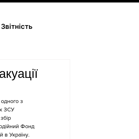
Звітність
акуації
 одного з 
к ЗСУ 
збір 
годійний Фонд 
 в Україну.