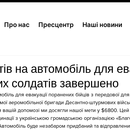
Про нас
Пресцентр
Наші новини
тів на автомобіль для ев
х солдатів завершено
мобіль для евакуації поранених бійців з передової для
ремої аеромобільної бригади Десантно-штурмових війсь
 вашій допомозі ми досягли нашої мети у $6800. Цей 
инації з українською громадською організацією «Бла
 Автомобіль буде незабаром придбаний та відправлений