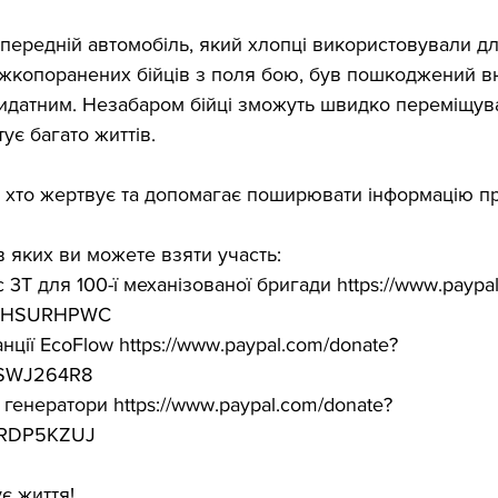
опередній автомобіль, який хлопці використовували дл
жкопоранених бійців з поля бою, був пошкоджений вн
ридатним. Незабаром бійці зможуть швидко переміщуват
ує багато життів.
, хто жертвує та допомагає поширювати інформацію пр
 в яких ви можете взяти участь:
c 3T для 100-ї механізованої бригади https://www.paypa
QTHSURHPWC
анції EcoFlow https://www.paypal.com/donate?
BSWJ264R8
і генератори https://www.paypal.com/donate?
6RDP5KZUJ
є життя!