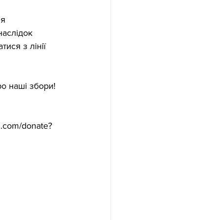
я 
аслідок 
ися з лінії 
о наші збори!
l.com/donate?