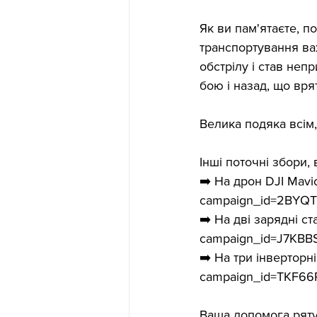
Як ви пам'ятаєте, п
транспортування ва
обстрілу і став неп
бою і назад, що врят
Велика подяка всім
Інші поточні збори,
➡️ На дрон DJI Mavi
campaign_id=2BY
➡️ На дві зарядні ст
campaign_id=J7KB
➡️ На три інверторн
campaign_id=TKF6
Ваша допомога ряту