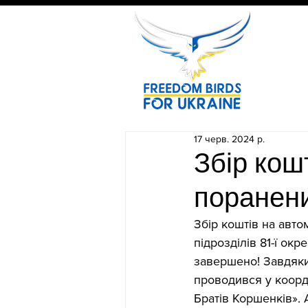
17 черв. 2024 р.
Збір кош
поранени
Збір коштів на авто
підрозділів 81-ї ок
завершено! Завдяки
проводився у коорд
Братів Коршенків».